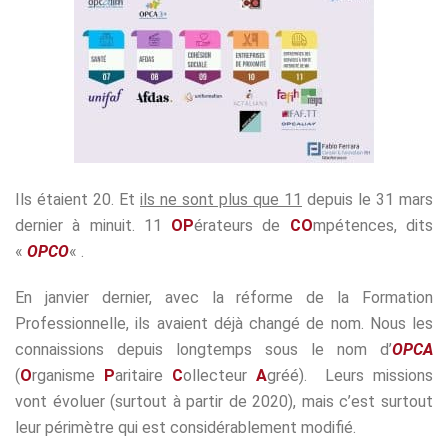
Ils étaient 20. Et
ils ne sont plus que 11
depuis le 31 mars
dernier à minuit. 11
OP
érateurs de
CO
mpétences, dits
«
OPCO
« .
En janvier dernier, avec la réforme de la Formation
Professionnelle, ils avaient déjà changé de nom. Nous les
connaissions depuis longtemps sous le nom d’
OPCA
(
O
rganisme
P
aritaire
C
ollecteur
A
gréé). Leurs missions
vont évoluer (surtout à partir de 2020), mais c’est surtout
leur périmètre qui est considérablement modifié.