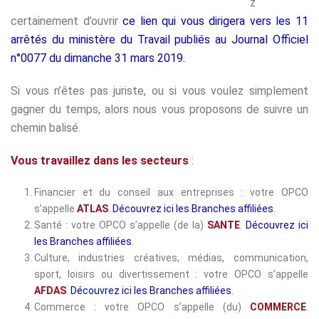
z
certainement d’ouvrir
ce lien qui vous dirigera vers les 11
arrêtés du ministère du Travail publiés au Journal Officiel
n°0077 du dimanche 31 mars 2019.
Si vous n’êtes pas juriste, ou si vous voulez simplement
gagner du temps, alors nous vous proposons de suivre un
chemin balisé.
Vous travaillez dans les secteurs
:
Financier et du conseil aux entreprises : votre OPCO
s’appelle
ATLAS
.
Découvrez ici les Branches affiliées
.
Santé : votre OPCO s’appelle (de la)
SANTE
.
Découvrez ici
les Branches affiliées
.
Culture, industries créatives, médias, communication,
sport, loisirs ou divertissement : votre OPCO s’appelle
AFDAS
.
Découvrez ici les Branches affiliées
.
Commerce : votre OPCO s’appelle (du)
COMMERCE
.