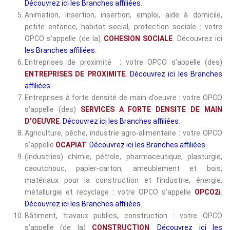
Découvrez ici les Branches affiliées
.
Animation, insertion, insertion, emploi, aide à domicile,
petite enfance, habitat social, protection sociale : votre
OPCO s’appelle (de la)
COHESION SOCIALE
. Découvrez ici
les Branches affiliées
.
Entreprises de proximité : votre OPCO s’appelle (des)
ENTREPRISES DE PROXIMITE
.
Découvrez ici les Branches
affiliées
.
Entreprises à forte densité de main d’oeuvre : votre OPCO
s’appelle (des)
SERVICES A FORTE DENSITE DE MAIN
D’OEUVRE
.
Découvrez ici les Branches affiliées
.
Agriculture, pêche, industrie agro-alimentaire : votre OPCO
s’appelle
OCAPIAT
.
Découvrez ici les Branches affiliées
.
(Industries) chimie, pétrole, pharmaceutique, plasturgie,
caoutchouc, papier-carton, ameublement et bois,
matériaux pour la construction et l’industrie, énergie,
métallurgie et recyclage : votre OPCO s’appelle
OPCO2i
.
Découvrez ici les Branches affiliées
.
Bâtiment, travaux publics, construction : votre OPCO
s’appelle (de la)
CONSTRUCTION
.
Découvrez ici les