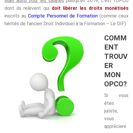
Mais aussi pour les salariés
puisqu’en 2019, c’est l’OPCO
dont ils relèvent qui
doit libérer
les droits monétisés
inscrits au
Compte Personnel de Formation
(comme ceux
hérités de l’ancien Droit Individuel à la Formation – Le DIF).
COMM
ENT
TROUV
ER
MON
OPCO?
Si vous
êtes
juriste,
vous
appréciere