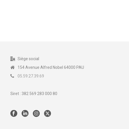
tester la méthode et de revenir avec des questions :
ce principe de mise en pratique avant de revenir en
formation est vraiment intéressant.
Siège social
154 Avenue Alfred Nobel 64000 PAU
05.59.27.39.69
Siret : 382 569 283 000 80