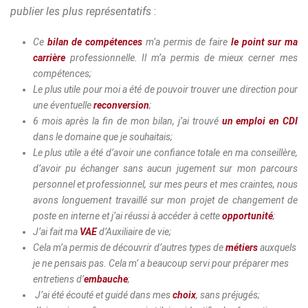
publier les plus représentatifs
:
Ce
bilan de compétences
m’a permis de faire
le point sur ma
carrière
professionnelle. Il m’a permis de mieux cerner mes
compétences;
Le plus utile pour moi a été de pouvoir trouver une direction pour
une éventuelle
reconversion
;
6 mois après la fin de mon bilan, j’ai trouvé
un emploi en CDI
dans le domaine que je souhaitais;
Le plus utile a été d’avoir une confiance totale en ma conseillère,
d’avoir pu échanger sans aucun jugement sur mon parcours
personnel et professionnel, sur mes peurs et mes craintes, nous
avons longuement travaillé sur mon projet de changement de
poste en interne et j’ai réussi à accéder à cette
opportunité
;
J’ai fait ma
VAE
d’Auxiliaire de vie;
Cela m’a permis de découvrir d’autres types de
métiers
auxquels
je ne pensais pas. Cela m’ a beaucoup servi pour préparer mes
entretiens d’
embauche
;
J’ai été écouté et guidé dans mes
choix
, sans préjugés;