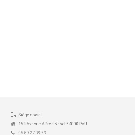
Pauline
ELISABETH
keyboard_arrow_right
Siège social
154 Avenue Alfred Nobel 64000 PAU
05.59.27.39.69